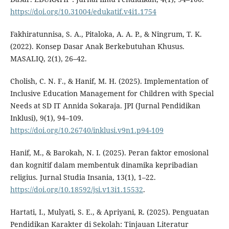
https://doi.org/10.31004/edukatif.v4i1.1754
Fakhiratunnisa, S. A., Pitaloka, A. A. P., & Ningrum, T. K.
(2022). Konsep Dasar Anak Berkebutuhan Khusus.
MASALIQ, 2(1), 26–42.
Cholish, C. N. F., & Hanif, M. H. (2025). Implementation of
Inclusive Education Management for Children with Special
Needs at SD IT Annida Sokaraja. JPI (Jurnal Pendidikan
Inklusi), 9(1), 94–109.
https://doi.org/10.26740/inklusi.v9n1.p94-109
Hanif, M., & Barokah, N. I. (2025). Peran faktor emosional
dan kognitif dalam membentuk dinamika kepribadian
religius. Jurnal Studia Insania, 13(1), 1–22.
https://doi.org/10.18592/jsi.v13i1.15532
.
Hartati, I., Mulyati, S. E., & Apriyani, R. (2025). Penguatan
Pendidikan Karakter di Sekolah: Tinjauan Literatur