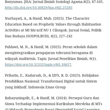
Banyumas. JISA: Jurnal Ilmiah Sosiologi Agama.8(2), 87-105.
http://dx.doi.org/10.30829/jisa.v8i2.25285
Nurhayati, A., & Hanif, Muh. (2025). The Character
Education Based on Prophetic Values through Habituation
Activities at MI Ma’arif NU 1 Cilongok. Jurnal Sosial, Politik
Dan Budaya (SOSPOLBUD), 4(2), 227–242
Pahlawi, M. N., & Hanif, M. (2025). Peran sekolah dalam
mengintegrasikan pengajaran toleransi beragama di
wilayah multietnis. Tapis: Jurnal Penelitian Ilmiah, 9(1).
https://doi.org/10.32332/tapis.v9i1.10657
.
Prihatin, E., Kadarsah, D., & IZFS, R. D. (2025). Kebijakan
Pendidikan Nasional: Transformasi Digital untuk Sistem
yang Inklusif. Indonesia Emas Group
Rahayuningsih, E., & Hanif, M. (2024). Persepsi Guru dan
Siswa Terhadap Implementasi Kurikulum Merdeka di MTs
Al Hidayah Purwokerto Barat (Perspektif Social Learning