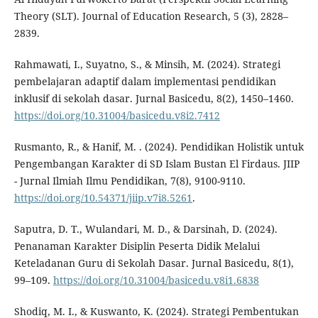
Theory (SLT). Journal of Education Research, 5 (3), 2828–
2839.
Rahmawati, I., Suyatno, S., & Minsih, M. (2024). Strategi
pembelajaran adaptif dalam implementasi pendidikan
inklusif di sekolah dasar. Jurnal Basicedu, 8(2), 1450–1460.
https://doi.org/10.31004/basicedu.v8i2.7412
Rusmanto, R., & Hanif, M. . (2024). Pendidikan Holistik untuk
Pengembangan Karakter di SD Islam Bustan El Firdaus. JIIP
- Jurnal Ilmiah Ilmu Pendidikan, 7(8), 9100-9110.
https://doi.org/10.54371/jiip.v7i8.5261
.
Saputra, D. T., Wulandari, M. D., & Darsinah, D. (2024).
Penanaman Karakter Disiplin Peserta Didik Melalui
Keteladanan Guru di Sekolah Dasar. Jurnal Basicedu, 8(1),
99–109.
https://doi.org/10.31004/basicedu.v8i1.6838
Shodiq, M. I., & Kuswanto, K. (2024). Strategi Pembentukan