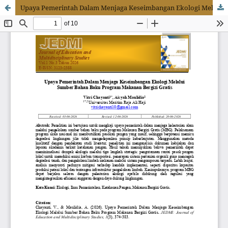
Upaya Pemerintah Dalam Menjaga Keseimbangan Ekologi Melalui Sumber Bahan Baku Program Makanan Bergizi Gratis