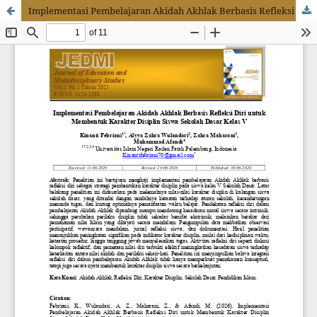
Implementasi Pembelajaran Akidah Akhlak Berbasis Refleksi Diri untuk Membentuk Karakter Disiplin Siswa Sekolah Dasar Kelas V